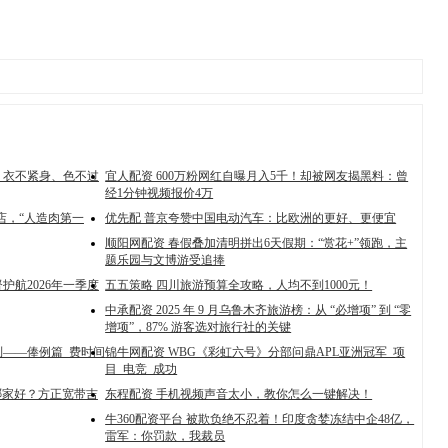
、衣不紧身、色不过
宜人配资 600万粉网红自曝月入5千！却被网友揭黑料：曾
经1分钟视频报价4万
旗舰店，“人造肉第一
优先配 普京夸赞中国电动汽车：比欧洲的更好、更便宜
顺阳网配资 春假叠加清明拼出6天假期：“赏花+”领跑，主
题乐园与文博游受追捧
护航2026年一季度
五五策略 四川旅游预算全攻略，人均不到1000元！
中承配资 2025 年 9 月乌鲁木齐旅游榜：从 “必增项” 到 “零
增项”，87% 游客选对旅行社的关键
列——俸例篇_费时间
锦牛网配资 WBG《彩虹六号》分部问鼎APL亚洲冠军_项
目_电竞_成功
哪家好？方正宽带吉
东程配资 手机视频声音太小，教你怎么一键解决！
牛360配资平台 被欺负绝不忍着！印度贪婪冻结中企48亿，
雷军：你罚款，我裁员