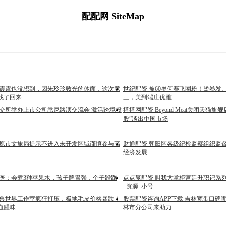
配配网 SiteMap
霍震霆也没想到，因朱玲玲败光的体面，这次竟
世纪配资 被60岁何赛飞圈粉！烫卷发
找了回来
三，美到端庄优雅
深交所举办上市公司悉尼路演交流会 激活跨境投
搭搭网配资 Beyond Meat关闭天猫
股”淡出中国市场
太原市文旅局提示不进入未开发区域谨慎参与高
财通配资 朝阳区各级纪检监察组织监督
经济发展
中医：会煮3种苹果水，孩子脾胃强，个子蹭蹭
点点赢配资 叫我大掌柜宫廷升职记系
_资源_小号
魔兽世界工作室疯狂打压，极地毛皮价格暴跌！_
股票配资咨询APP下载 吉林宽带口碑
血腥味
林市分公司来助力