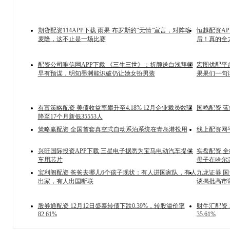
期货配资114APP下载 雨果·布罗斯的“无情”宣言，对阵喀
恒越配资AP
麦隆，这不止是一场比赛
后！真的全
配资公司唯信网APP下载 《三生三世》：折颜送白浅拜师
宏图优配平
早有预谋，明知墨渊能识破仍让她女扮男装
果果们一句
有富策略配资 美债收益率攀升至4.18% 12月企业裁员数骤
国鸣配资 蓝
降至17个月新低35553人
策略赢配资 全国首套真空式自动系泊系统在青岛港投用
线上配资网
兴旺国际投资APP下载 三星电子据悉为宝马电动汽车提供
实盘配资 
车用芯片
母子在哈尔
宝利阁配资 爸爸去哪儿6个孩子现状：有人进国家队，有人
九龙证券 
出家，有人出国断联
谈揭批高市
股券通配资 12月12日盛泰转债下跌0.39%，转股溢价率
财牛汇配资 
82.61%
35.61%