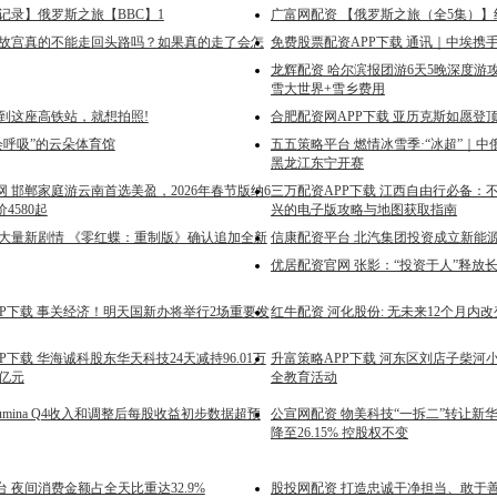
记录】俄罗斯之旅【BBC】1
广富网配资 【俄罗斯之旅（全5集）】纪
 故宫真的不能走回头路吗？如果真的走了会怎
免费股票配资APP下载 通讯｜中埃携手
龙辉配资 哈尔滨报团游6天5晚深度游
雪大世界+雪乡费用
一到这座高铁站，就想拍照!
合肥配资网APP下载 亚历克斯如愿登
会呼吸”的云朵体育馆
五五策略平台 燃情冰雪季·“冰超”｜
黑龙江东宁开赛
 邯郸家庭游云南首选美盈，2026年春节版纳6
三万配资APP下载 江西自由行必备：
4580起
兴的电子版攻略与地图获取指南
 大量新剧情 《零红蝶：重制版》确认追加全新
信康配资平台 北汽集团投资成立新能
优居配资官网 张影：“投资于人”释放
PP下载 事关经济！明天国新办将举行2场重要发
红牛配资 河化股份: 无未来12个月内
P下载 华海诚科股东华天科技24天减持96.01万
升富策略APP下载 河东区刘店子柴河
3亿元
全教育活动
llumina Q4收入和调整后每股收益初步数据超预
公宣网配资 物美科技“一拆二”转让新华
降至26.15% 控股权不变
 夜间消费金额占全天比重达32.9%
股投网配资 打造忠诚干净担当、敢于