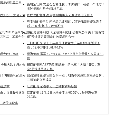
展系列报道之四
策略宝官网 艾迪会合柏佳骏，李霄鹏打一枪换一个地方！
将过招米内罗+张耀坤毛彪
先11分，为何却输
玖联优配官网 秦岚|身材出神入化颜值堪比天使！
粤友钱配资平台 闫学晶风波刚过，79岁何庆魁被曝恋情
后，“底裤”扒光，晚节不保
公司2022年面向专业
趣配资 富淼科技: 江苏富淼科技股份有限公司关于“富淼转
种二）2026年付
债”预计满足赎回条件的提示性公告
开门红配资 瑞士十年期国债收益率升至0.30%创近周新
高，12月CPI同比微增0.1%
量约56.2万辆
贝盈策略 雷军：小米YU7上市6个月交付量是SU7同期2.3
倍
日全线大跌！纽约金
招商配资网APP下载 李斌看中的汽车＂大脑＂IPO，车
企“又送钱又送订单”
狠！明星婚礼的烟火
启盈策略 她是我国女乒一姐，烟酒不离身却拿59块金牌，
二婚被老公宠成公主
为金秀矿
旺润配资 记者手记：边陲村寨焕新颜
牌上市，首日股价微跌
福汇配资 12月12日立昂转债上涨0.52%，转股溢价率
20.03%
6%，转股溢价率