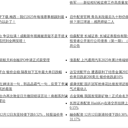
铁军——新征程纪检监察工作高质量发
P下载 梅西：我们2025年每项赛事都踢到最
启牛配资官网 青岛末段最后九十秒仍领
力以赴了！
掉？浙江球迷：感恩师徒二人
台 争议拉满！成毅新年视频被质疑不是手搓？
伯森配资 长城证券: 长城证券股份有限
话怼到全网笑喷！
投资者公开发行公司债券（第一期）（品
息公告
箭航天科创板IPO申请正式获受理
涨盈配 上汽通用汽车2025年累计终端销
平台 银价企稳 隔夜创下五年最大单日跌幅
达宝优配平台 遭遇获利了结贵金属29
价单日跌超200美元 银价收跌超10%
全红婵淡淡一句，郭晶晶霸气一句，应景了李湘
盛康优配 国乒冠军抢捧花比接发球还
滨的着装
气才最动人
国台办再次敦促日方撤回错误言论！南都系列访
点金策略 我国发现新矿物！正式命名
谬论
长胜证券配资 HashKey在港交所挂
0.15%
12月12日东亚转债下跌0.52%，转股溢价率
融创配资 12月12日新港转债下跌0.3
31.17%