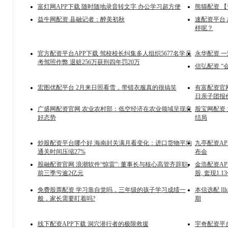
富灯网APP下载 随时随地录音转文字 办公学习超方便
熊猫配资 【
益牛网配资 县融记者：醉美初秋
速配资平台
样呢？
官方配资平台APP下载 驾校校长纠集多人组织5677名学员
永华配资 
考驾照作弊 退赃256万获刑四年罚20万
信弘配资 “
宏图优配平台 2月来日照看雪，带错衣服真的很搞笑
有富配资官网
日亲子团报价
广盛网配资官网 农业农村部：低空经济在农业领域呈现良
股宝网配资
好态势
结局
炒股配资平台哪个好 海南封关满月看变化：进口货物平均
九亭配资A
通关时间压缩27%
布会
股融配资官网 浪潮软件“惊雷”: 董事长与核心高管齐辞职,
金浩配资AP
前三季亏逾2亿元
股, 套现1.1
免费股票配资 学习靠自觉吗，三年级的孩子学习成绩一
本信选配 I
般，家长需要盯着吗?
期
线下配资APP下载 洞穴潜行者的极限救援
宇奇配资平台