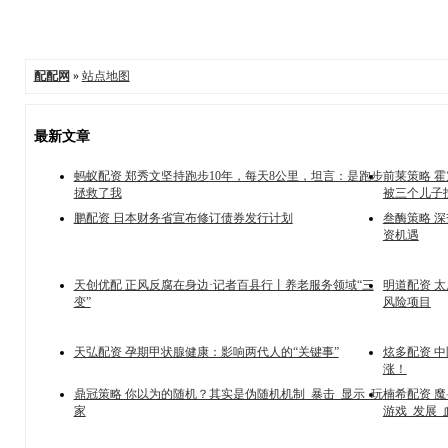
配配网
»
站点地图
最新文章
蚂蚁配资 郑秀文坚持跑步10年，每天8公里，坦言：是跑步
前莱策略 
拯救了我
被三个儿子
鹏配资 日本财务省宣布修订债券发行计划
叁酶策略 
资机遇
天创优配 正风反腐在身边·记者百县行丨养老服务领域“三
明道配资 
变”
风险项目
天弘配资 孕期甲状腺健康：影响两代人的“关键事”
炫多配资 
涨！
鼎冠策略 你以为的随机？其实是伪随机机制_暴击_显示_玩
楠希配资 
家
游戏_发展_