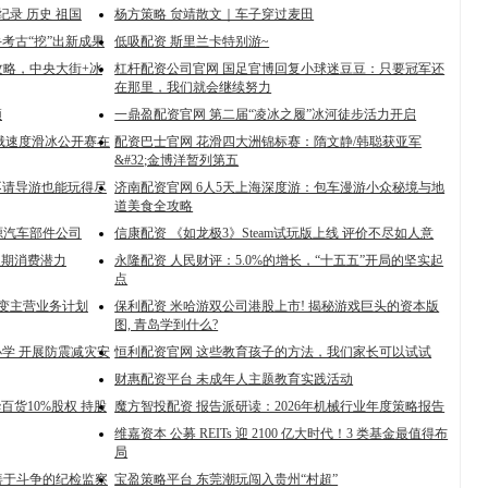
录 历史 祖国
杨方策略 贠靖散文｜车子穿过麦田
考古“挖”出新成果
低吸配资 斯里兰卡特别游~
攻略，中央大街+冰
杠杆配资公司官网 国足官博回复小球迷豆豆：只要冠军还
在那里，我们就会继续努力
顶
一鼎盈配资官网 第二届“凌冰之履”冰河徒步活力开启
中俄速度滑冰公开赛在
配资巴士官网 花滑四大洲锦标赛：隋文静/韩聪获亚军
&#32;金博洋暂列第五
不请导游也能玩得尽
济南配资官网 6人5天上海深度游：包车漫游小众秘境与地
道美食全攻略
源汽车部件公司
信康配资 《如龙极3》Steam试玩版上线 评价不尽如人意
长期消费潜力
永隆配资 人民财评：5.0%的增长，“十五五”开局的坚实起
点
改变主营业务计划
保利配资 米哈游双公司港股上市! 揭秘游戏巨头的资本版
图, 青岛学到什么?
小学 开展防震减灾安
恒利配资官网 这些教育孩子的方法，我们家长可以试试
财惠配资平台 未成年人主题教育实践活动
百货10%股权 持股
魔方智投配资 报告派研读：2026年机械行业年度策略报告
维嘉资本 公募 REITs 迎 2100 亿大时代！3 类基金最值得布
局
善于斗争的纪检监察
宝盈策略平台 东莞潮玩闯入贵州“村超”