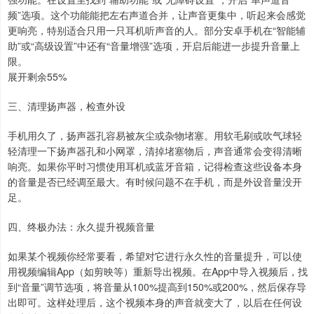
频”选项。这个功能能把左右声道合并，让声音更集中，听起来会感觉
更响亮，特别适合只用一只耳机听声音的人。部分安卓手机在“智能辅
助”或“高级设置”中还有“音量增强”选项，开启后能进一步提升音量上
限。
展开剩余55%
三、清理扬声器，检查外设
手机用久了，扬声器孔容易被灰尘或杂物堵塞。用软毛刷或吹气球轻
轻清理一下扬声器孔和小网罩，清掉堵塞物后，声音通常会变得清晰
响亮。如果你平时习惯使用耳机或蓝牙音箱，记得检查这些设备本身
的音量是否已经调至最大。有时候问题不在手机，而是外设音量没开
足。
四、终极办法：永久提升视频音量
如果某个视频你经常要看，希望对它进行永久性的音量提升，可以使
用视频编辑App（如剪映等）重新导出视频。在App中导入视频后，找
到“音量”调节选项，将音量从100%提高到150%或200%，然后保存导
出即可。这样处理后，这个视频本身的声音就变大了，以后在任何设