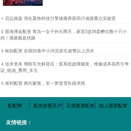
​启运操盘 强化畜牧科技引擎德康再获四川省级重点实验室
1
​股海博金配资 青岛一女子外出两天，家里3盒鸡蛋孵出数十只小
2
鸡！满屋都是鸡屎
​铭创配资 全国20条中小河流发生超警以上洪水
3
​佳禾资本 增程车光鲜背后：双系统故障频发，维修成本高昂引争
4
议_电池_费用_车主
​保利配资 南珩蒙冤，宋一梦冒雪长跪求情
5
配配网
配资炒股开户
正规股票配资
线上股票配资
友情链接：