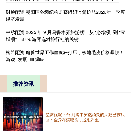
财通配资 朝阳区各级纪检监察组织监督护航2026年一季度
经济发展
中承配资 2025 年 9 月乌鲁木齐旅游榜：从 “必增项” 到 “零
增项”，87% 游客选对旅行社的关键
楠希配资 魔兽世界工作室疯狂打压，极地毛皮价格暴跌！_
游戏_发展_血腥味
推荐资讯
垒富优配平台 河沟中突然消失的大鹅已被找
回：全身布满咬伤，脱毛严重