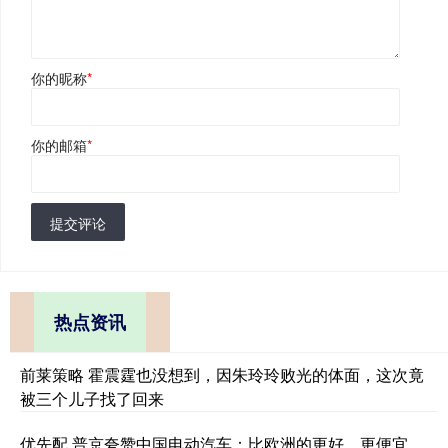
你的昵称
*
你的邮箱
*
提交评论
热点资讯
前莱策略 霍震霆也没想到，因朱玲玲败光的体面，这次竟
被三个儿子找了回来
优先配 普京夸赞中国电动汽车：比欧洲的更好、更便宜