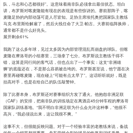
队，斗志和心态都很好”。这意味着南非队必须拿出最佳状态。坦白
讲，布罗斯对喀麦隆能有现在的表现是有些惊讶的。赛前那阵子，喀
麦隆足协的内部动荡可是人尽皆知。足协主席埃托奥把国家队主教练
马克·布里斯给解雇了，然后火线任命了大卫·帕古。大赛前临阵换帅，
通常都不是什么好兆头。
展开剩余61%
我跑了这么多年球，见过太多因为内部管理混乱而崩盘的球队。但喀
麦隆在摩洛哥的小组赛里，三场拿了七分。布罗斯说主教练干得不
错，这算是同行间的客气话，但也点出了一个事实：这支“非洲雄
狮”的底蕴还在，不是那么容易被击垮的。布罗斯甚至说，他宁愿在决
赛里再碰喀麦隆，现在碰上“可能有点太早了”。这话听听就好，既是
抬高对手，也是在给自己的队伍敲警钟。
除了比赛本身，布罗斯还对赛事组织方发了通火。他抱怨非洲足联
（CAF）的安排，把南非队的训练场定在离酒店45分钟车程的摩洛哥
国家队训练基地。“我不明白非洲足联为什么会允许这种事，”他很不
高兴，“我必须说出来，这让我很不爽。”
这事不大，但很能反映问题。对于一个经验丰富的老教练来说，备战
的每一个细节都很重要。舟车劳顿会影响球员的恢复和训练质量。布