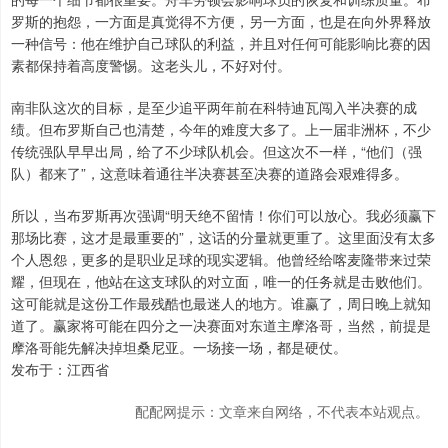
罗斯的抱怨，一方面是真觉得不方便，另一方面，也是在向外界释放
一种信号：他在维护自己球队的利益，并且对任何可能影响比赛的因
素都保持着高度警惕。这老头儿，不好对付。
南非队这次的目标，是至少追平两年前在科特迪瓦闯入半决赛的成
绩。但布罗斯自己也清楚，今年的难度大多了。上一届非洲杯，不少
传统强队早早出局，给了不少球队机会。但这次不一样，“他们（强
队）都来了”，这意味着通往半决赛甚至决赛的道路会艰难得多。
所以，当布罗斯再次强调“明天绝不留情！你们可以放心。我必须赢下
那场比赛，这才是最重要的”，这话的分量就更重了。这里面没有太多
个人恩怨，更多的是职业足球的现实逻辑。他曾经给喀麦隆带来过荣
耀，但现在，他站在这支球队的对立面，唯一的任务就是击败他们。
这可能就是这份工作最残酷也最迷人的地方。谁赢了，周日晚上就知
道了。赢家将可能在四分之一决赛面对东道主摩洛哥，当然，前提是
摩洛哥能先解决掉坦桑尼亚。一场接一场，都是硬仗。
发布于：江西省
配配网提示：文章来自网络，不代表本站观点。