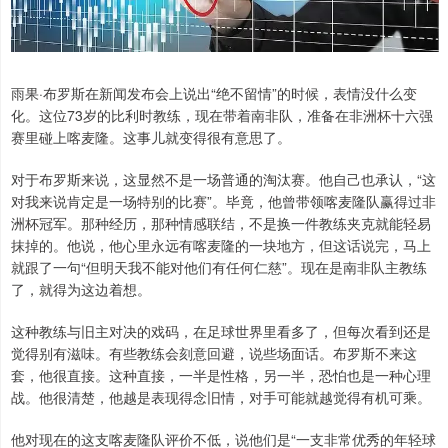
雨果·布罗斯在新闻发布会上说出“绝不留情”的时候，表情没什么变
化。这位73岁的比利时教练，现在带着南非队，准备在非洲杯十六强
赛里碰上喀麦隆。这事儿就变得很有意思了。
对于布罗斯来说，这显然不是一场普通的淘汰赛。他自己也承认，“这
对我来说肯定是一场特别的比赛”。毕竟，他曾带领喀麦隆队赢得过非
洲杯冠军。那种经历，那种情感联结，不是换一件教练夹克就能轻易
抹掉的。他说，他心里永远有喀麦隆的一块地方，但这话说完，马上
就跟了一句“但明天我不能对他们有任何仁慈”。现在是南非队主教练
了，就得为这边着想。
这种教练与旧主对决的戏码，在足球世界里看多了，但每次看到还是
觉得别有滋味。有些教练会刻意回避，说些场面话。布罗斯不来这
套，他很直接。这种直接，一半是性格，另一半，恐怕也是一种心理
战。他很清楚，他越是表现得念旧情，对手可能就越觉得有机可乘。
他对现在的这支喀麦隆队评价不低，说他们是“一支非常优秀的年轻球