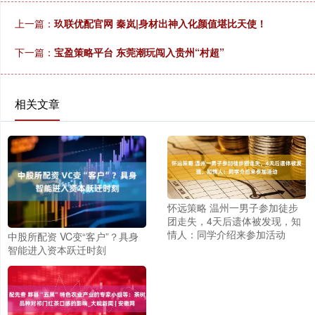
上一篇：
玖联优配官网 秦岚|身材出神入化颜值堪比天使！
下一篇：
宝盈策略平台 东莞潮玩闯入贵州“村超”
相关文章
怀远策略 温州一男子参加徒步
团走失，4天后遗体被发现，知
情人：同学介绍来参加活动
中股所配资 VC变“客户”？具身
智能进入资本跃迁时刻