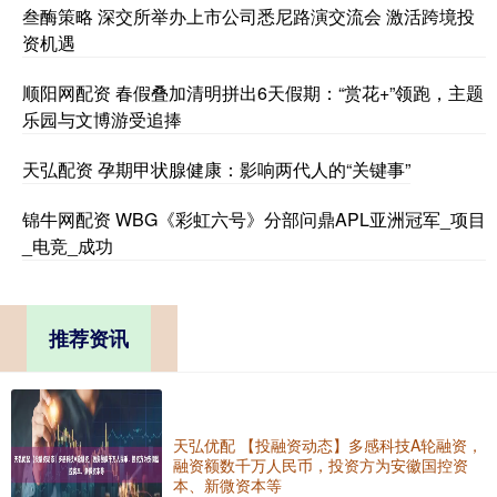
叁酶策略 深交所举办上市公司悉尼路演交流会 激活跨境投
资机遇
顺阳网配资 春假叠加清明拼出6天假期：“赏花+”领跑，主题
乐园与文博游受追捧
天弘配资 孕期甲状腺健康：影响两代人的“关键事”
锦牛网配资 WBG《彩虹六号》分部问鼎APL亚洲冠军_项目
_电竞_成功
推荐资讯
天弘优配 【投融资动态】多感科技A轮融资，
融资额数千万人民币，投资方为安徽国控资
本、新微资本等