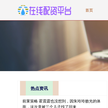
首页
热点资讯
前莱策略 霍震霆也没想到，因朱玲玲败光的体
面，这次竟被三个儿子找了回来