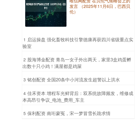
唯信网配资 在贝伦气候峰会上的
发言 （2025年11月6日，巴西贝
伦）
​启运操盘 强化畜牧科技引擎德康再获四川省级重点实
1
验室
​股海博金配资 青岛一女子外出两天，家里3盒鸡蛋孵
2
出数十只小鸡！满屋都是鸡屎
​铭创配资 全国20条中小河流发生超警以上洪水
3
​佳禾资本 增程车光鲜背后：双系统故障频发，维修成
4
本高昂引争议_电池_费用_车主
​保利配资 南珩蒙冤，宋一梦冒雪长跪求情
5