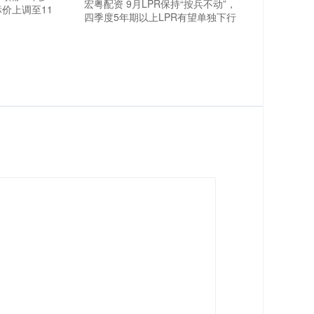
宏粤配资 9月LPR保持“按兵不动”，
价上调至11
四季度5年期以上LPR有望单独下行