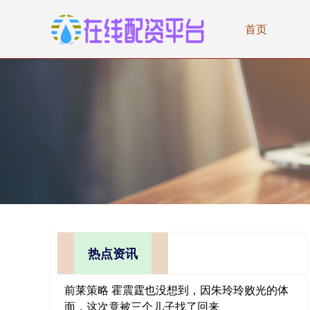
首页
热点资讯
前莱策略 霍震霆也没想到，因朱玲玲败光的体
面，这次竟被三个儿子找了回来