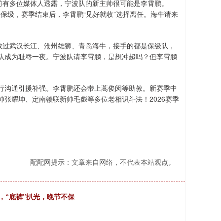
前有多位媒体人透露，宁波队的新主帅很可能是李霄鹏。
惊险保级，赛季结束后，李霄鹏“见好就收”选择离任。海牛请来
教过武汉长江、沧州雄狮、青岛海牛，接手的都是保级队，
队成为耻辱一夜。宁波队请李霄鹏，是想冲超吗？但李霄鹏
行沟通引援补强。李霄鹏还会带上蒿俊闵等助教。新赛季中
张耀坤、定南赣联新帅毛彪等多位老相识斗法！2026赛季
】
配配网提示：文章来自网络，不代表本站观点。
，“底裤”扒光，晚节不保