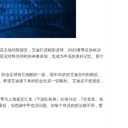
花主场对阵国安，艾迪打进精彩进球，2023赛季足协杯决
场亚冠对阵光州时的神勇表现，也成为申花的美好记忆。那个
攻。职业足球有它残酷的一面，现年35岁的艾迪合约到期后，
，希望艾迪接下来的职业生涯一切顺利。 艾迪还不想退役，
赛季为上海嘉定汇龙（宁波队前身）出场16次，7次首发。虽
退役，当然踢中甲也没问题。但每个球员的想法都不同，曹