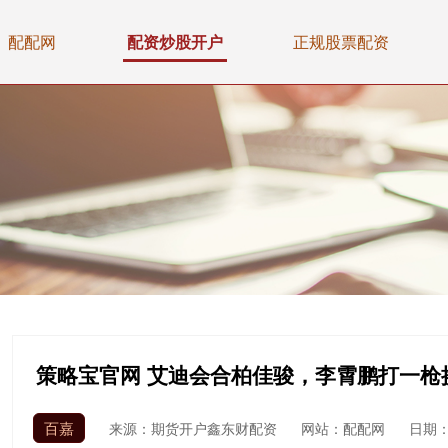
配配网
配资炒股开户
正规股票配资
策略宝官网 艾迪会合柏佳骏，李霄鹏打一枪
百嘉
来源：期货开户鑫东财配资
网站：配配网
日期：2