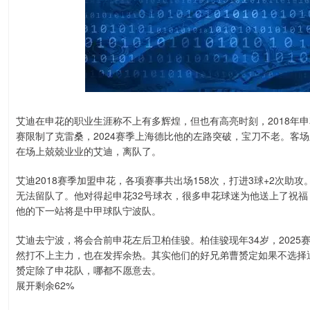
艾迪在申花的职业生涯称不上有多辉煌，但也有高亮时刻，2018年申
赛限制了克雷桑，2024赛季上海德比他的左路突破，宝刀不老。客
在场上兢兢业业的艾迪，离队了。
艾迪2018赛季加盟申花，各项赛事共出场158次，打进3球+2次助
无法留队了。他对得起申花32号球衣，很多申花球迷为他送上了祝福
他的下一站将是中甲球队宁波队。
艾迪去宁波，将会合前申花左后卫柏佳骏。柏佳骏现年34岁，2025
然打不上主力，也在发挥余热。其实他们的好兄弟曹赟定如果不选择
赟定除了申花队，哪都不愿意去。
展开剩余62%