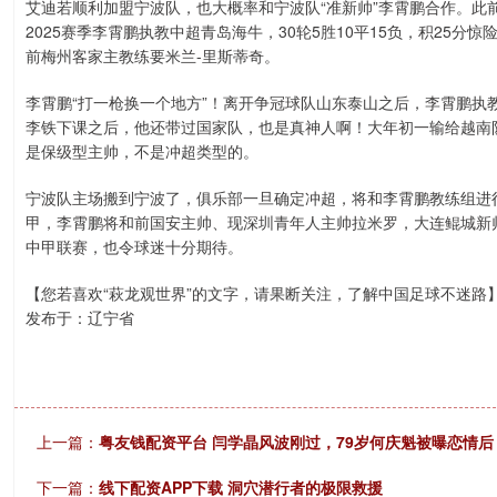
艾迪若顺利加盟宁波队，也大概率和宁波队“准新帅”李霄鹏合作。此
2025赛季李霄鹏执教中超青岛海牛，30轮5胜10平15负，积25分
前梅州客家主教练要米兰-里斯蒂奇。
李霄鹏“打一枪换一个地方”！离开争冠球队山东泰山之后，李霄鹏执
李铁下课之后，他还带过国家队，也是真神人啊！大年初一输给越南
是保级型主帅，不是冲超类型的。
宁波队主场搬到宁波了，俱乐部一旦确定冲超，将和李霄鹏教练组进
甲，李霄鹏将和前国安主帅、现深圳青年人主帅拉米罗，大连鲲城新帅
中甲联赛，也令球迷十分期待。
【您若喜欢“萩龙观世界”的文字，请果断关注，了解中国足球不迷路
发布于：辽宁省
上一篇：
粤友钱配资平台 闫学晶风波刚过，79岁何庆魁被曝恋情后
下一篇：
线下配资APP下载 洞穴潜行者的极限救援