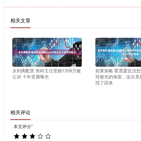
相关文章
永利阁配资 骨科主任受贿1338万被
前莱策略 霍震霆也没
公诉 十年贪腐曝光
玲败光的体面，这次竟
找了回来
相关评论
本文评分
*