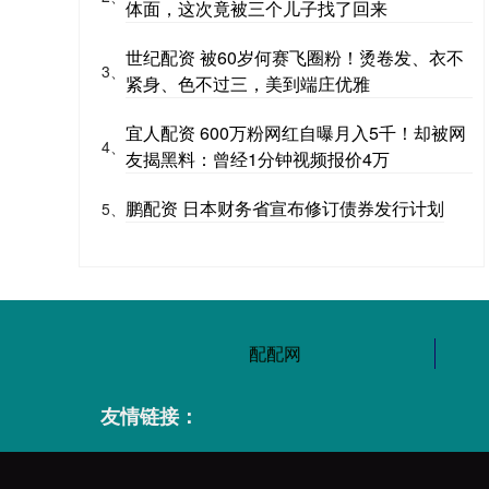
体面，这次竟被三个儿子找了回来
世纪配资 被60岁何赛飞圈粉！烫卷发、衣不
3、
紧身、色不过三，美到端庄优雅
宜人配资 600万粉网红自曝月入5千！却被网
4、
友揭黑料：曾经1分钟视频报价4万
鹏配资 日本财务省宣布修订债券发行计划
5、
配配网
友情链接：