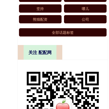
坚持
哪儿
熊猫配资
公司
全部话题标签
关注 配配网