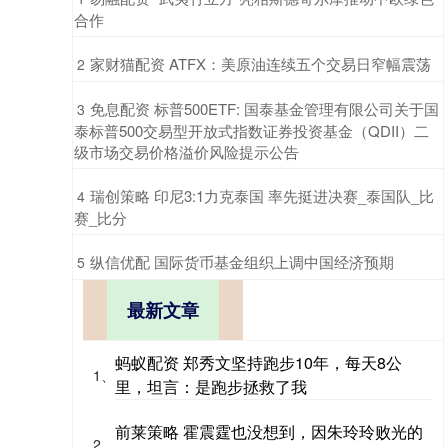
合作
​家财猫配资 ATFX：美原油连续五个交易日窄幅震荡
2
​免息配资 标普500ETF: 国泰基金管理有限公司关于国
3
泰标普500交易型开放式指数证券投资基金（QDII）二
级市场交易价格溢价风险提示公告
​瑞创策略 印尼3:1力克泰国 率先挺进决赛_泰国队_比
4
赛_比分
​纵信优配 国际货币基金组织上调中国经济预期
5
最新文章
蚂蚁配资 郑秀文坚持跑步10年，每天8公
1、
里，坦言：是跑步拯救了我
前莱策略 霍震霆也没想到，因朱玲玲败光的
2、