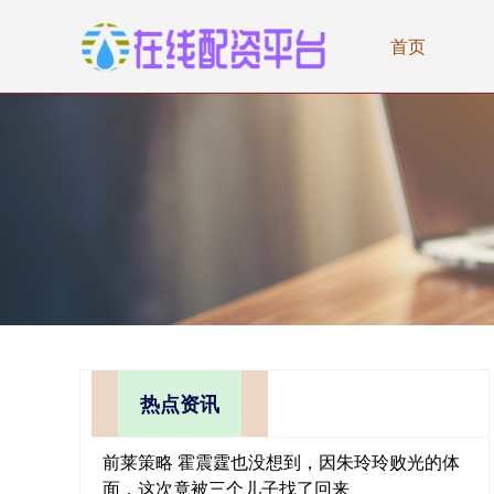
首页
热点资讯
前莱策略 霍震霆也没想到，因朱玲玲败光的体
面，这次竟被三个儿子找了回来