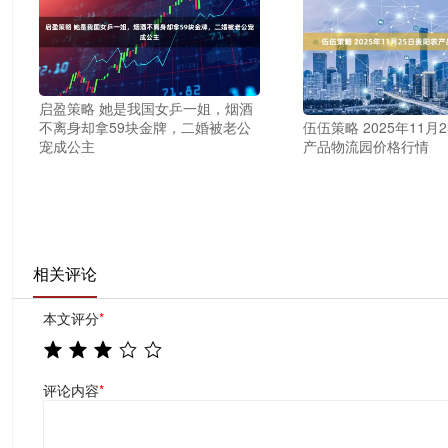
启盈策略 她是我国女乒一姐，烟酒
不离身却拿59块金牌，二婚被老公
伍伍策略 2025年11月
宠成公主
产品物流园价格行情
相关评论
本文评分
*
评论内容
*