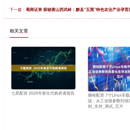
下一篇：
蜀商证券 探秘黄山西武岭：黟县“五黑”特色农业产业孕育的
相关文章
七星配资 2025年新生代购房者报告
驷裕配资 7寸Linux
战：从工业级参数到场
则_支持_测试_芯片