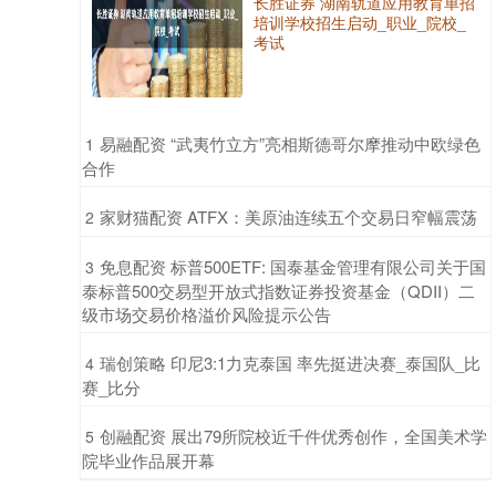
长胜证券 湖南轨道应用教育单招
培训学校招生启动_职业_院校_
考试
​易融配资 “武夷竹立方”亮相斯德哥尔摩推动中欧绿色
1
合作
​家财猫配资 ATFX：美原油连续五个交易日窄幅震荡
2
​免息配资 标普500ETF: 国泰基金管理有限公司关于国
3
泰标普500交易型开放式指数证券投资基金（QDII）二
级市场交易价格溢价风险提示公告
​瑞创策略 印尼3:1力克泰国 率先挺进决赛_泰国队_比
4
赛_比分
​创融配资 展出79所院校近千件优秀创作，全国美术学
5
院毕业作品展开幕