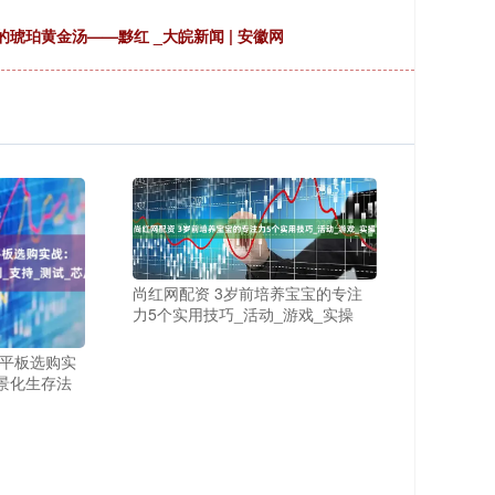
琥珀黄金汤——黟红 _大皖新闻 | 安徽网
尚红网配资 3岁前培养宝宝的专注
力5个实用技巧_活动_游戏_实操
车载平板选购实
景化生存法