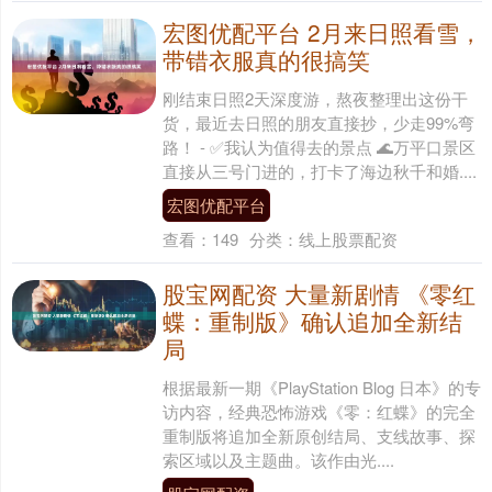
宏图优配平台 2月来日照看雪，
带错衣服真的很搞笑
刚结束日照2天深度游，熬夜整理出这份干
货，最近去日照的朋友直接抄，少走99%弯
路！ - ✅我认为值得去的景点 🌊万平口景区
直接从三号门进的，打卡了海边秋千和婚....
宏图优配平台
查看：
149
分类：
线上股票配资
股宝网配资 大量新剧情 《零红
蝶：重制版》确认追加全新结
局
根据最新一期《PlayStation Blog 日本》的专
访内容，经典恐怖游戏《零：红蝶》的完全
重制版将追加全新原创结局、支线故事、探
索区域以及主题曲。该作由光....