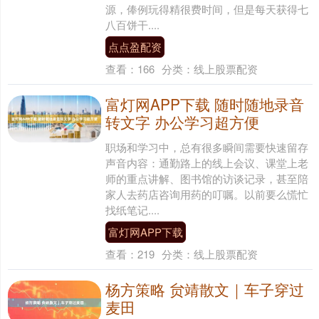
源，俸例玩得精很费时间，但是每天获得七
八百饼干....
点点盈配资
查看：
166
分类：
线上股票配资
富灯网APP下载 随时随地录音
转文字 办公学习超方便
职场和学习中，总有很多瞬间需要快速留存
声音内容：通勤路上的线上会议、课堂上老
师的重点讲解、图书馆的访谈记录，甚至陪
家人去药店咨询用药的叮嘱。以前要么慌忙
找纸笔记....
富灯网APP下载
查看：
219
分类：
线上股票配资
杨方策略 贠靖散文｜车子穿过
麦田