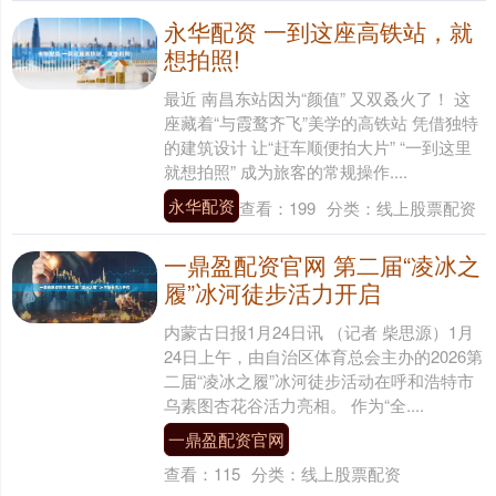
永华配资 一到这座高铁站，就
想拍照!
最近 南昌东站因为“颜值” 又双叒火了！ 这
座藏着“与霞鹜齐飞”美学的高铁站 凭借独特
的建筑设计 让“赶车顺便拍大片” “一到这里
就想拍照” 成为旅客的常规操作....
永华配资
查看：
199
分类：
线上股票配资
一鼎盈配资官网 第二届“凌冰之
履”冰河徒步活力开启
内蒙古日报1月24日讯 （记者 柴思源）1月
24日上午，由自治区体育总会主办的2026第
二届“凌冰之履”冰河徒步活动在呼和浩特市
乌素图杏花谷活力亮相。 作为“全....
一鼎盈配资官网
查看：
115
分类：
线上股票配资