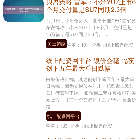
贝盈策略 雷军：小米YU7上市6
个月交付量是SU7同期2.3倍
1月1日，小米创办人、董事长兼CEO雷军发
布微博称，小米YU7上市6个月，交付已超
15万辆，是SU7同期2.3倍。....
贝盈策略
查看：
101
分类：
线上股票配资
线上配资网平台 银价企稳 隔夜
创下五年最大单日跌幅
白银价格企稳。其之前创下逾五年来最大单
日跌幅，因为交易员在年末一轮强劲上涨过
后进行获利了结。 银价周二守在每盎司71美
元上方，此前一个交易日下跌了9%；黄金价
格....
线上配资网平台
查看：
133
分类：
线上股票配资