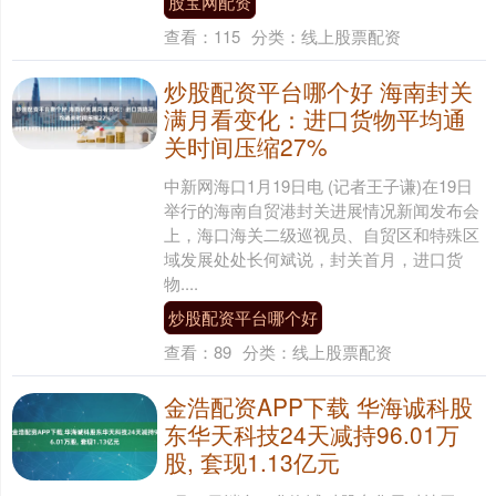
股宝网配资
查看：
115
分类：
线上股票配资
炒股配资平台哪个好 海南封关
满月看变化：进口货物平均通
关时间压缩27%
中新网海口1月19日电 (记者王子谦)在19日
举行的海南自贸港封关进展情况新闻发布会
上，海口海关二级巡视员、自贸区和特殊区
域发展处处长何斌说，封关首月，进口货
物....
炒股配资平台哪个好
查看：
89
分类：
线上股票配资
金浩配资APP下载 华海诚科股
东华天科技24天减持96.01万
股, 套现1.13亿元