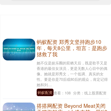
蚂蚁配资 郑秀文坚持跑步10
年，每天8公里，坦言：是跑步
拯救了我
她不仅是娱乐圈的双栖天后，既是歌手又是
香港的最佳女演员，更是无数人心目中的偶
像。她就是郑秀文，一个低调、真实的女
性。要是你是70后或80后的观众，肯定记得
她和刘....
蚂蚁配资
查看：
108
分类：
线上股票配资
搭搭网配资 Beyond Meat关闭