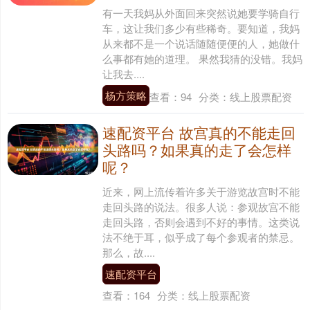
有一天我妈从外面回来突然说她要学骑自行
车，这让我们多少有些稀奇。要知道，我妈
从来都不是一个说话随随便便的人，她做什
么事都有她的道理。 果然我猜的没错。我妈
让我去....
杨方策略
查看：
94
分类：
线上股票配资
速配资平台 故宫真的不能走回
头路吗？如果真的走了会怎样
呢？
近来，网上流传着许多关于游览故宫时不能
走回头路的说法。很多人说：参观故宫不能
走回头路，否则会遇到不好的事情。这类说
法不绝于耳，似乎成了每个参观者的禁忌。
那么，故....
速配资平台
查看：
164
分类：
线上股票配资