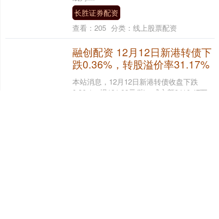
长胜证券配资
查看：
205
分类：
线上股票配资
融创配资 12月12日新港转债下
跌0.36%，转股溢价率31.17%
本站消息，12月12日新港转债收盘下跌
0.36%，报131.92元/张，成交额3416.47万
元，转股溢价率31.17%。 资料显示，新港
转债信用级别为“AA-....
融创配资
查看：
181
分类：
线上股票配资
股鑫宝配资平台 传闻已久《刺
客信条：黑旗》重制版终于确
认！分级网站结果公布
快科技12月10日消息，有关《刺客信条：黑
旗》重制版的传闻已久，如今其存在的真实
性似乎终于被官方分级信息所证实。 在欧洲