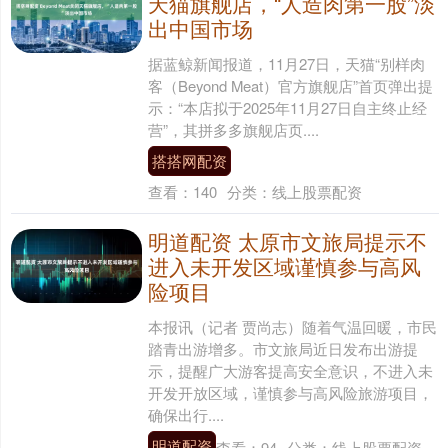
天猫旗舰店，“人造肉第一股”淡
出中国市场
据蓝鲸新闻报道，11月27日，天猫“别样肉
客（Beyond Meat）官方旗舰店”首页弹出提
示：“本店拟于2025年11月27日自主终止经
营”，其拼多多旗舰店页....
搭搭网配资
查看：
140
分类：
线上股票配资
明道配资 太原市文旅局提示不
进入未开发区域谨慎参与高风
险项目
本报讯（记者 贾尚志）随着气温回暖，市民
踏青出游增多。市文旅局近日发布出游提
示，提醒广大游客提高安全意识，不进入未
开发开放区域，谨慎参与高风险旅游项目，
确保出行....
明道配资
查看：
94
分类：
线上股票配资