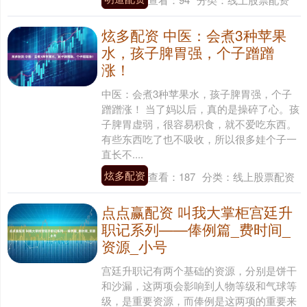
炫多配资 中医：会煮3种苹果
水，孩子脾胃强，个子蹭蹭
涨！
中医：会煮3种苹果水，孩子脾胃强，个子
蹭蹭涨！ 当了妈以后，真的是操碎了心。孩
子脾胃虚弱，很容易积食，就不爱吃东西。
有些东西吃了也不吸收，所以很多娃个子一
直长不....
炫多配资
查看：
187
分类：
线上股票配资
点点赢配资 叫我大掌柜宫廷升
职记系列——俸例篇_费时间_
资源_小号
宫廷升职记有两个基础的资源，分别是饼干
和沙漏，这两项会影响到人物等级和气球等
级，是重要资源，而俸例是这两项的重要来