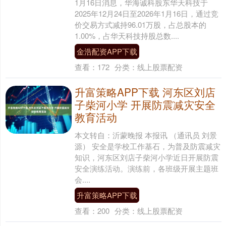
1月16日消息，华海诚科股东华天科技于
2025年12月24日至2026年1月16日，通过竞
价交易方式减持96.01万股，占总股本的
1.00%，占华天科技持股总数....
金浩配资APP下载
查看：
172
分类：
线上股票配资
升富策略APP下载 河东区刘店
子柴河小学 开展防震减灾安全
教育活动
本文转自：沂蒙晚报 本报讯 （通讯员 刘景
源） 安全是学校工作基石，为普及防震减灾
知识，河东区刘店子柴河小学近日开展防震
安全演练活动。演练前，各班级开展主题班
会....
升富策略APP下载
查看：
200
分类：
线上股票配资