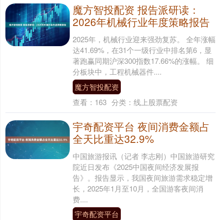
魔方智投配资 报告派研读：
2026年机械行业年度策略报告
2025年，机械行业迎来强劲复苏。 全年涨幅
达41.69%，在31个一级行业中排名第6，显
著跑赢同期沪深300指数17.66%的涨幅。 细
分板块中，工程机械器件....
魔方智投配资
查看：
163
分类：
线上股票配资
宇奇配资平台 夜间消费金额占
全天比重达32.9%
中国旅游报讯（记者 李志刚）中国旅游研究
院近日发布《2025中国夜间经济发展报
告》。报告显示，我国夜间旅游需求稳定增
长，2025年1月至10月，全国游客夜间消
费....
宇奇配资平台