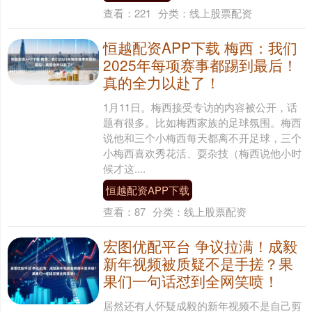
查看：
221
分类：
线上股票配资
恒越配资APP下载 梅西：我们
2025年每项赛事都踢到最后！
真的全力以赴了！
1月11日。梅西接受专访的内容被公开，话
题有很多。比如梅西家族的足球氛围。梅西
说他和三个小梅西每天都离不开足球，三个
小梅西喜欢秀花活、耍杂技（梅西说他小时
候才这....
恒越配资APP下载
查看：
87
分类：
线上股票配资
宏图优配平台 争议拉满！成毅
新年视频被质疑不是手搓？果
果们一句话怼到全网笑喷！
居然还有人怀疑成毅的新年视频不是自己剪