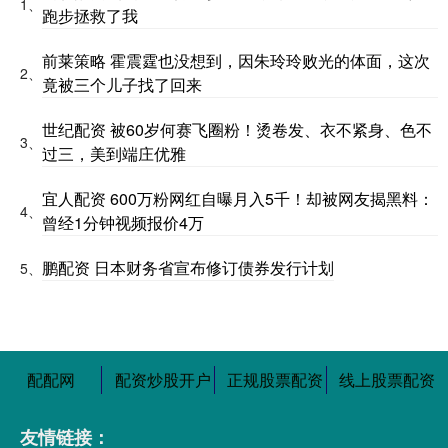
1、
跑步拯救了我
前莱策略 霍震霆也没想到，因朱玲玲败光的体面，这次
2、
竟被三个儿子找了回来
世纪配资 被60岁何赛飞圈粉！烫卷发、衣不紧身、色不
3、
过三，美到端庄优雅
宜人配资 600万粉网红自曝月入5千！却被网友揭黑料：
4、
曾经1分钟视频报价4万
鹏配资 日本财务省宣布修订债券发行计划
5、
配配网
配资炒股开户
正规股票配资
线上股票配资
友情链接：