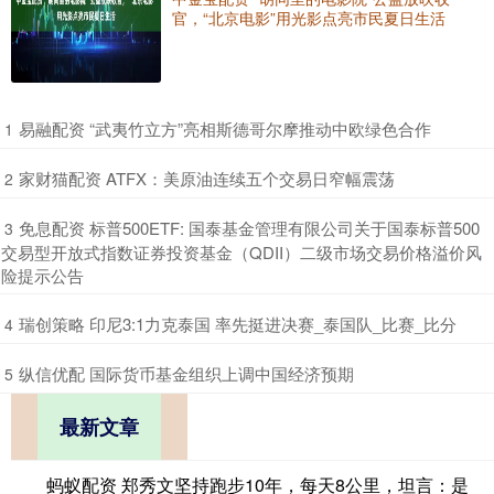
官，“北京电影”用光影点亮市民夏日生活
​易融配资 “武夷竹立方”亮相斯德哥尔摩推动中欧绿色合作
1
​家财猫配资 ATFX：美原油连续五个交易日窄幅震荡
2
​免息配资 标普500ETF: 国泰基金管理有限公司关于国泰标普500
3
交易型开放式指数证券投资基金（QDII）二级市场交易价格溢价风
险提示公告
​瑞创策略 印尼3:1力克泰国 率先挺进决赛_泰国队_比赛_比分
4
​纵信优配 国际货币基金组织上调中国经济预期
5
最新文章
蚂蚁配资 郑秀文坚持跑步10年，每天8公里，坦言：是