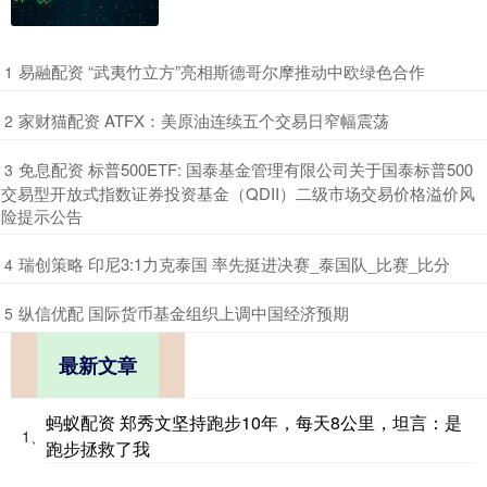
​易融配资 “武夷竹立方”亮相斯德哥尔摩推动中欧绿色合作
1
​家财猫配资 ATFX：美原油连续五个交易日窄幅震荡
2
​免息配资 标普500ETF: 国泰基金管理有限公司关于国泰标普500
3
交易型开放式指数证券投资基金（QDII）二级市场交易价格溢价风
险提示公告
​瑞创策略 印尼3:1力克泰国 率先挺进决赛_泰国队_比赛_比分
4
​纵信优配 国际货币基金组织上调中国经济预期
5
最新文章
蚂蚁配资 郑秀文坚持跑步10年，每天8公里，坦言：是
1、
跑步拯救了我