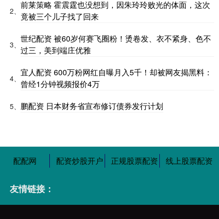
前莱策略 霍震霆也没想到，因朱玲玲败光的体面，这次
2、
竟被三个儿子找了回来
世纪配资 被60岁何赛飞圈粉！烫卷发、衣不紧身、色不
3、
过三，美到端庄优雅
宜人配资 600万粉网红自曝月入5千！却被网友揭黑料：
4、
曾经1分钟视频报价4万
鹏配资 日本财务省宣布修订债券发行计划
5、
配配网
配资炒股开户
正规股票配资
线上股票配资
友情链接：