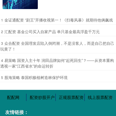
​金证通配资 “剧王”开播收视第一！《扫毒风暴》就期待他俩飙戏
1
​汇配资 基金公司买入自家产品 单只基金最高浮盈千万元
2
​众合配资 全国理发店陷入倒闭潮，不是没客人，而是自己把自己
3
玩黄了！
​易策略 国资入主十年 润田品牌如何“起死回生”？——从资本重构
4
透视一家“江西省水”的命运转折
​股海策略 泰国积极植树造林保护环境
5
配配网
配资炒股开户
正规股票配资
线上股票配资
友情链接：