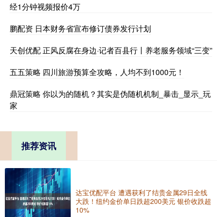
经1分钟视频报价4万
鹏配资 日本财务省宣布修订债券发行计划
天创优配 正风反腐在身边·记者百县行丨养老服务领域“三变”
五五策略 四川旅游预算全攻略，人均不到1000元！
鼎冠策略 你以为的随机？其实是伪随机机制_暴击_显示_玩
家
推荐资讯
达宝优配平台 遭遇获利了结贵金属29日全线
大跌！纽约金价单日跌超200美元 银价收跌超
10%