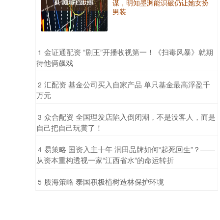
谋，明知墨渊能识破仍让她女扮
男装
​金证通配资 “剧王”开播收视第一！《扫毒风暴》就期
1
待他俩飙戏
​汇配资 基金公司买入自家产品 单只基金最高浮盈千
2
万元
​众合配资 全国理发店陷入倒闭潮，不是没客人，而是
3
自己把自己玩黄了！
​易策略 国资入主十年 润田品牌如何“起死回生”？——
4
从资本重构透视一家“江西省水”的命运转折
​股海策略 泰国积极植树造林保护环境
5