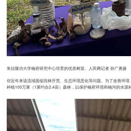
朱拉隆功大学楠府研究中心培育的优质树苗。人民网记者 孙广勇摄
但近年来该流域面临毁林开荒、生态环境恶化等问题。为了改善环境，
种植100万莱（1莱约合2.4亩）森林，以保护楠府环境和楠河的水