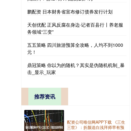
鹏配资 日本财务省宣布修订债券发行计划
天创优配 正风反腐在身边·记者百县行丨养老服
务领域“三变”
五五策略 四川旅游预算全攻略，人均不到1000
元！
鼎冠策略 你以为的随机？其实是伪随机机制_暴
击_显示_玩家
推荐资讯
配资公司唯信网APP下载 《三生
三世》：折颜送白浅拜师早有预