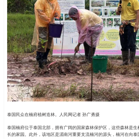
泰国民众在楠府植树造林。人民网记者 孙广勇摄
泰国楠府位于泰国北部，拥有广阔的国家森林保护区，这些森林是生
长的家园。此外，该地区是湄南河重要支流楠河的源头，楠河在向泰