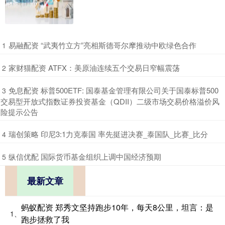
​易融配资 “武夷竹立方”亮相斯德哥尔摩推动中欧绿色合作
1
​家财猫配资 ATFX：美原油连续五个交易日窄幅震荡
2
​免息配资 标普500ETF: 国泰基金管理有限公司关于国泰标普500
3
交易型开放式指数证券投资基金（QDII）二级市场交易价格溢价风
险提示公告
​瑞创策略 印尼3:1力克泰国 率先挺进决赛_泰国队_比赛_比分
4
​纵信优配 国际货币基金组织上调中国经济预期
5
最新文章
蚂蚁配资 郑秀文坚持跑步10年，每天8公里，坦言：是
1、
跑步拯救了我