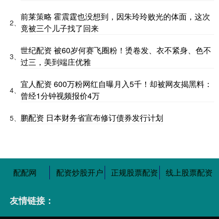
前莱策略 霍震霆也没想到，因朱玲玲败光的体面，这次
2、
竟被三个儿子找了回来
世纪配资 被60岁何赛飞圈粉！烫卷发、衣不紧身、色不
3、
过三，美到端庄优雅
宜人配资 600万粉网红自曝月入5千！却被网友揭黑料：
4、
曾经1分钟视频报价4万
鹏配资 日本财务省宣布修订债券发行计划
5、
配配网
配资炒股开户
正规股票配资
线上股票配资
友情链接：