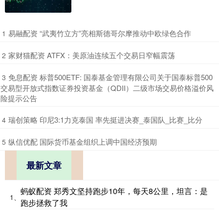
​易融配资 “武夷竹立方”亮相斯德哥尔摩推动中欧绿色合作
1
​家财猫配资 ATFX：美原油连续五个交易日窄幅震荡
2
​免息配资 标普500ETF: 国泰基金管理有限公司关于国泰标普500
3
交易型开放式指数证券投资基金（QDII）二级市场交易价格溢价风
险提示公告
​瑞创策略 印尼3:1力克泰国 率先挺进决赛_泰国队_比赛_比分
4
​纵信优配 国际货币基金组织上调中国经济预期
5
最新文章
蚂蚁配资 郑秀文坚持跑步10年，每天8公里，坦言：是
1、
跑步拯救了我