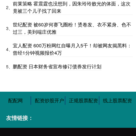
前莱策略 霍震霆也没想到，因朱玲玲败光的体面，这次
2、
竟被三个儿子找了回来
世纪配资 被60岁何赛飞圈粉！烫卷发、衣不紧身、色不
3、
过三，美到端庄优雅
宜人配资 600万粉网红自曝月入5千！却被网友揭黑料：
4、
曾经1分钟视频报价4万
鹏配资 日本财务省宣布修订债券发行计划
5、
配配网
配资炒股开户
正规股票配资
线上股票配资
友情链接：