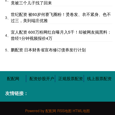
竟被三个儿子找了回来
世纪配资 被60岁何赛飞圈粉！烫卷发、衣不紧身、色不
3、
过三，美到端庄优雅
宜人配资 600万粉网红自曝月入5千！却被网友揭黑料：
4、
曾经1分钟视频报价4万
鹏配资 日本财务省宣布修订债券发行计划
5、
配配网
配资炒股开户
正规股票配资
线上股票配资
友情链接：
Powered by
配配网
RSS地图
HTML地图