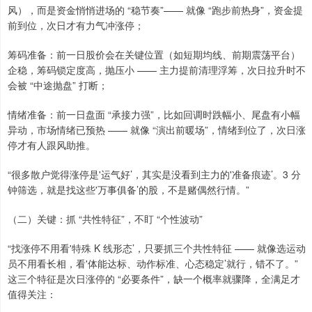
风），而是资金悄悄进场的 “稳节奏”—— 就像 “跑步前热身”，资金提
前到位，次日才有力气冲涨停；
筹码准备：前一日股价会在关键位置（如短期均线、前期震荡平台）
企稳，筹码锁定度高，抛压小 —— 主力提前清理浮筹，次日拉升时不
会被 “中途抛盘” 打断；
情绪准备：前一日盘面 “承接力强”，比如回调时跌幅小、尾盘有小幅
异动，市场情绪已预热 —— 就像 “演出前暖场”，情绪到位了，次日涨
停才有人跟风助推。
“很多散户觉得涨停是'运气好’，其实是没看到主力的'准备痕迹’。3 分
钟筛选，就是找这些'万事俱备’的股，不是赌偶然行情。”
（二）关键：抓 “共性特征”，不盯 “个性波动”
“找涨停不用看'特殊 K 线形态’，只要抓三个共性特征 —— 就像选运动
员不用看长相，看'体能达标、动作标准、心态稳定’就行，错不了。”
这三个特征是次日涨停的 “必要条件”，缺一个概率就骤降，全满足才
值得关注：