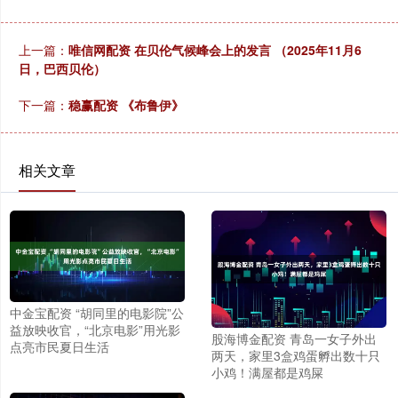
上一篇：
唯信网配资 在贝伦气候峰会上的发言 （2025年11月6
日，巴西贝伦）
下一篇：
稳赢配资 《布鲁伊》
相关文章
中金宝配资 “胡同里的电影院”公
益放映收官，“北京电影”用光影
股海博金配资 青岛一女子外出
点亮市民夏日生活
两天，家里3盒鸡蛋孵出数十只
小鸡！满屋都是鸡屎