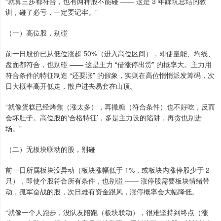
“就算三步都符合，也有两种股不能碰 —— 这是 3 年踩坑总结的教
训，碰了必亏，一定要记牢。”
（一）高位股，别碰
前一日股价已从低位涨超 50%（进入高位区间），即使量能、均线、
盘面都符合，也别碰 —— 这是主力 “借涨停出货” 的概率大。主力用
符合条件的特征制造 “还要涨” 的假象，实则在高位悄悄派发筹码，次
日大概率高开低走，散户进去易套在山顶。
“就像蛋糕已经烤焦（涨太多），再撒糖（符合条件）也不好吃，反而
会坏肚子。高位股的'合格特征’，多是主力设的陷阱，再贪也别进
场。”
（二）无板块联动的股，别碰
前一日所属板块没异动（板块涨幅低于 1%，或板块内涨停股少于 2
只），即使个股符合所有条件，也别碰 —— 涨停股需要板块情绪带
动，孤军奋战的股，次日难有资金跟风，涨停概率会大幅降低。
“就像一个人跑步，没队友陪跑（板块联动），很难坚持到终点（涨