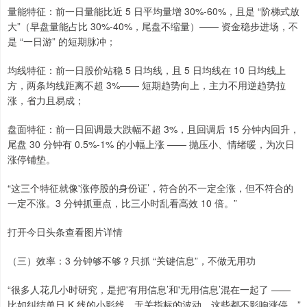
量能特征：前一日量能比近 5 日平均量增 30%-60%，且是 “阶梯式放
大”（早盘量能占比 30%-40%，尾盘不缩量）—— 资金稳步进场，不
是 “一日游” 的短期脉冲；
均线特征：前一日股价站稳 5 日均线，且 5 日均线在 10 日均线上
方，两条均线距离不超 3%—— 短期趋势向上，主力不用逆趋势拉
涨，省力且易成；
盘面特征：前一日回调最大跌幅不超 3%，且回调后 15 分钟内回升，
尾盘 30 分钟有 0.5%-1% 的小幅上涨 —— 抛压小、情绪暖，为次日
涨停铺垫。
“这三个特征就像'涨停股的身份证’，符合的不一定全涨，但不符合的
一定不涨。3 分钟抓重点，比三小时乱看高效 10 倍。”
打开今日头条查看图片详情
（三）效率：3 分钟够不够？只抓 “关键信息”，不做无用功
“很多人花几小时研究，是把'有用信息’和'无用信息’混在一起了 ——
比如纠结单日 K 线的小影线、无关指标的波动，这些都不影响涨停。”