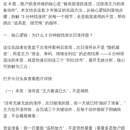
在 A 股，散户抓涨停难的核心是 “被表面涨跌迷惑，没抓准主力的准
备动作”。本文结合这套 3 年验证的实战方法，从核心逻辑到落地步
骤，拆解 “3 分钟找涨停” 的每一个细节，全是能直接用的干货，帮你
跳出 “追高套、踏空悔” 的循环。
一、核心逻辑：为什么 3 分钟能找准次日涨停股？
这位实战者在复盘千次涨停案例后发现，次日涨停从不是 “随机爆
发”，而是主力 “资金、筹码、情绪全到位” 的必然结果 ——3 分钟筛
选法的本质，就是快速识别这三个 “到位信号”，避开无效分析，核心
可拆解为三点：
打开今日头条查看图片详情
（一）本质：涨停是 “主力蓄谋已久”，不是偶然
“没有无缘无故的涨停，次日能涨的股，前一天就已经'做好了准备’。”
主力拉升涨停前，会完成三个关键动作，且每个动作都留下明确痕
迹，不会藏着掖着：
资金准备：前一日量能 “温和放大”，不是突然暴量（暴量多是散户跟