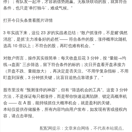
停）；有队友一起冲，才容易借势跑赢。无板块联动的股，就算符合
条件，也只是'单打独斗’，难成气候。”
打开今日头条查看图片详情
3 年实战下来，这位 23 岁的实战者总结：“散户抓涨停，不是赌'偶然
消息’，是抓'主力准备好的必然’—— 符合条件的股，涨停概率比随机
选高 10 倍以上；不符合的股，再盯也难有机会。”
对散户而言，操作其实很简单：每天收盘后花 3 分钟，按 “量能→均
线→盘面” 三步筛选，留下符合条件的标的；次日开盘看开盘承接力
（开盘不跌、量能放大），再决定是否关注。“不用学复杂指标，不用
盯盘到深夜，3 分钟抓关键，比盲目追热点靠谱多了。”
股市里没有 “预测涨停的神器”，但有 “筛选机会的工具”。这套 3 分钟
方法，不是保证每只都涨停，而是帮你快速远离陷阱、锁定高概率机
会 —— 在 A 股，能持续抓住大概率机会，就是盈利的关键。
本站仅提供存储服务，所有内容均由用户发布，如发现有害或侵权内
容，请点击举报。
配配网提示：文章来自网络，不代表本站观点。