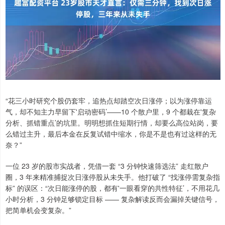
“花三小时研究个股仍套牢，追热点却踏空次日涨停；以为涨停靠运
气，却不知主力早留下'启动密码’——10 个散户里，9 个都栽在'复杂
分析、抓错重点’的坑里。明明想抓住短期行情，却要么高位站岗，要
么错过主升，最后本金在反复试错中缩水，你是不是也有过这样的无
奈？”
一位 23 岁的股市实战者，凭借一套 “3 分钟快速筛选法” 走红散户
圈，3 年来精准捕捉次日涨停股从未失手。他打破了 “找涨停需复杂指
标” 的误区：“次日能涨停的股，都有'一眼看穿的共性特征’，不用花几
小时分析，3 分钟足够锁定目标 —— 复杂解读反而会漏掉关键信号，
把简单机会变复杂。”