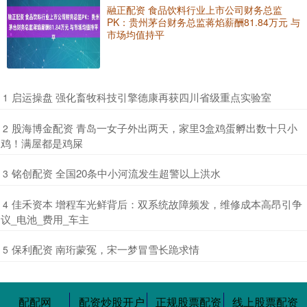
融正配资 食品饮料行业上市公司财务总监
PK：贵州茅台财务总监蒋焰薪酬81.84万元 与
市场均值持平
​启运操盘 强化畜牧科技引擎德康再获四川省级重点实验室
1
​股海博金配资 青岛一女子外出两天，家里3盒鸡蛋孵出数十只小
2
鸡！满屋都是鸡屎
​铭创配资 全国20条中小河流发生超警以上洪水
3
​佳禾资本 增程车光鲜背后：双系统故障频发，维修成本高昂引争
4
议_电池_费用_车主
​保利配资 南珩蒙冤，宋一梦冒雪长跪求情
5
配配网
配资炒股开户
正规股票配资
线上股票配资