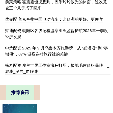
前莱策略 霍震霆也没想到，因朱玲玲败光的体面，这次竟
被三个儿子找了回来
优先配 普京夸赞中国电动汽车：比欧洲的更好、更便宜
财通配资 朝阳区各级纪检监察组织监督护航2026年一季度
经济发展
中承配资 2025 年 9 月乌鲁木齐旅游榜：从 “必增项” 到 “零
增项”，87% 游客选对旅行社的关键
楠希配资 魔兽世界工作室疯狂打压，极地毛皮价格暴跌！_
游戏_发展_血腥味
推荐资讯