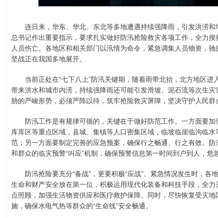
连日来，华东、华北、东北等多地遭遇持续强降雨，引发洪涝和地
总书记作出重要指示，要求扎实做好防汛抢险救灾各项工作，全力搜
人员伤亡。各地区和相关部门以汛情为命令，紧急调集人员物资，驰
坚战正在我国多地展开。
当前正处在“七下八上”防汛关键期，随着雨带北抬，北方地区进
带来洪水和城市内涝，持续强降雨还可能引发滑坡、泥石流等次生灾
胁的严峻形势，必须严阵以待，筑牢抢险救灾屏障，坚决守护人民群
防汛工作是有规律可循的，关键在于做好防范工作。一方面要加强
库库区等重点区域，县城、集镇等人口密集区域，临坡临崖临沟临水
范；另一方面要制定完善的应急预案，确保行之畅通、行之有效。防
和群众的临灾预警“叫应”机制，确保预警信息第一时间到户到人，危
防汛抢险要充分“备战”，更要积极“应战”。紧急情况发生时，各
生命和财产安全放在第一位，积极运用现代化装备和科技手段，全力
点照顾，加强生活物资供应和医疗救护保障。同时，尽快恢复受灾地
施，确保水电气热等群众的“生命线”安全畅通。