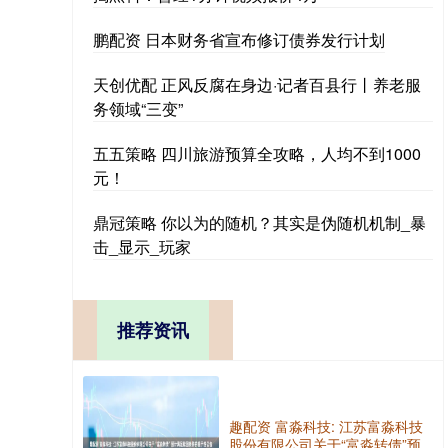
鹏配资 日本财务省宣布修订债券发行计划
天创优配 正风反腐在身边·记者百县行丨养老服
务领域“三变”
五五策略 四川旅游预算全攻略，人均不到1000
元！
鼎冠策略 你以为的随机？其实是伪随机机制_暴
击_显示_玩家
推荐资讯
趣配资 富淼科技: 江苏富淼科技
股份有限公司关于“富淼转债”预