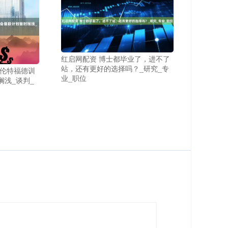
红启网配资 博士都毕业了，进不了
站，还有更好的选择吗？_研究_专
布伦特福德训
业_职位
搁浅_谈判_