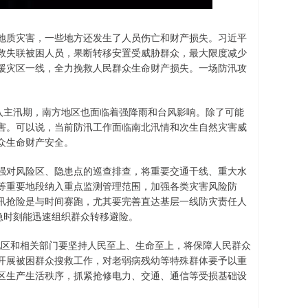
质灾害，一些地方还发生了人员伤亡和财产损失。习近平
救失联被困人员，果断转移安置受威胁群众，最大限度减少
援灾区一线，全力挽救人民群众生命财产损失。一场防汛攻
入主汛期，南方地区也面临着强降雨和台风影响。除了可能
害。可以说，当前防汛工作面临南北汛情和次生自然灾害威
众生命财产安全。
对风险区、隐患点的巡查排查，将重要交通干线、重大水
等重要地段纳入重点监测管理范围，加强各类灾害风险防
汛抢险是与时间赛跑，尤其要完善直达基层一线防灾责任人
急时刻能迅速组织群众转移避险。
地区和相关部门要坚持人民至上、生命至上，将保障人民群众
开展被困群众搜救工作，对老弱病残幼等特殊群体要予以重
区生产生活秩序，抓紧抢修电力、交通、通信等受损基础设