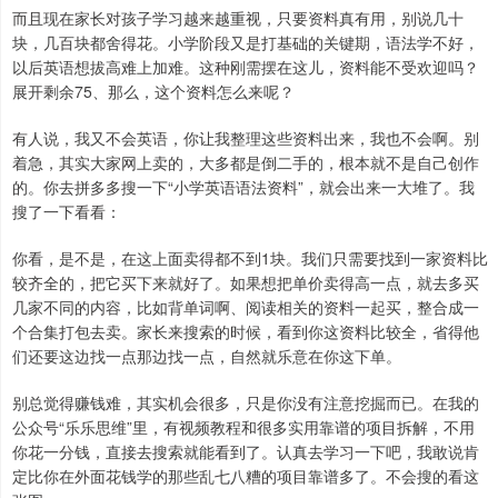
而且现在家长对孩子学习越来越重视，只要资料真有用，别说几十
块，几百块都舍得花。小学阶段又是打基础的关键期，语法学不好，
以后英语想拔高难上加难。这种刚需摆在这儿，资料能不受欢迎吗？
展开剩余75、那么，这个资料怎么来呢？
有人说，我又不会英语，你让我整理这些资料出来，我也不会啊。别
着急，其实大家网上卖的，大多都是倒二手的，根本就不是自己创作
的。你去拼多多搜一下“小学英语语法资料”，就会出来一大堆了。我
搜了一下看看：
你看，是不是，在这上面卖得都不到1块。我们只需要找到一家资料比
较齐全的，把它买下来就好了。如果想把单价卖得高一点，就去多买
几家不同的内容，比如背单词啊、阅读相关的资料一起买，整合成一
个合集打包去卖。家长来搜索的时候，看到你这资料比较全，省得他
们还要这边找一点那边找一点，自然就乐意在你这下单。
别总觉得赚钱难，其实机会很多，只是你没有注意挖掘而已。在我的
公众号“乐乐思维”里，有视频教程和很多实用靠谱的项目拆解，不用
你花一分钱，直接去搜索就能看到了。认真去学习一下吧，我敢说肯
定比你在外面花钱学的那些乱七八糟的项目靠谱多了。不会搜的看这