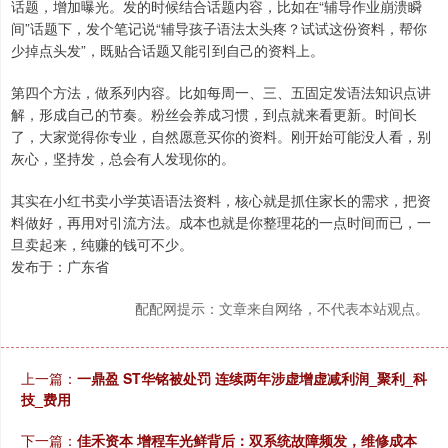
话题，增加曝光。发的时候结合话题内容，比如在“辅导作业崩溃瞬
间”话题下，发个笔记说“辅导孩子语法太头疼？试试这份资料，帮你
少掉点头发”，既贴合话题又能引到自己的资料上。
第四个方法，做系列内容。比如每周一、三、五固定发语法知识点讲
解，形成自己的节奏。粉丝会养成习惯，到点就来看更新。时间长
了，大家觉得你专业，自然愿意买你的资料。刚开始可能没人看，别
灰心，坚持发，总会有人发现你的。
其实在小红书卖小学英语语法资料，核心就是抓住家长的需求，把资
料做好，再用对引流方法。成本也就是你整理花的一点时间而已，一
旦卖起来，纯赚的钱可不少。
发布于：广东省
配配网提示：文章来自网络，不代表本站观点。
上一篇：
一鼎盈 ST华铭被处罚 连续两年涉虚增虚减利润_聚利_科
技_费用
下一篇：
佳禾资本 增程车光鲜背后：双系统故障频发，维修成本