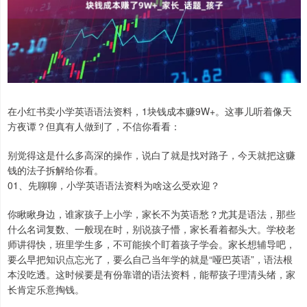
在小红书卖小学英语语法资料，1块钱成本赚9W+。这事儿听着像天
方夜谭？但真有人做到了，不信你看看：
别觉得这是什么多高深的操作，说白了就是找对路子，今天就把这赚
钱的法子拆解给你看。
01、先聊聊，小学英语语法资料为啥这么受欢迎？
你瞅瞅身边，谁家孩子上小学，家长不为英语愁？尤其是语法，那些
什么名词复数、一般现在时，别说孩子懵，家长看着都头大。学校老
师讲得快，班里学生多，不可能挨个盯着孩子学会。家长想辅导吧，
要么早把知识点忘光了，要么自己当年学的就是“哑巴英语”，语法根
本没吃透。这时候要是有份靠谱的语法资料，能帮孩子理清头绪，家
长肯定乐意掏钱。