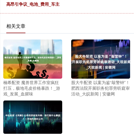
高昂引争议_电池_费用_车主
相关文章
股大牛配资 以案为鉴“敲警钟”！
楠希配资 魔兽世界工作室疯狂
肥西法院开展职务犯罪旁听庭审
打压，极地毛皮价格暴跌！_游
活动_大皖新闻 | 安徽网
戏_发展_血腥味