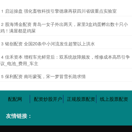
​启运操盘 强化畜牧科技引擎德康再获四川省级重点实验室
1
​股海博金配资 青岛一女子外出两天，家里3盒鸡蛋孵出数十只小
2
鸡！满屋都是鸡屎
​铭创配资 全国20条中小河流发生超警以上洪水
3
​佳禾资本 增程车光鲜背后：双系统故障频发，维修成本高昂引争
4
议_电池_费用_车主
​保利配资 南珩蒙冤，宋一梦冒雪长跪求情
5
配配网
配资炒股开户
正规股票配资
线上股票配资
友情链接：