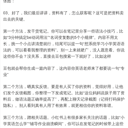
张图：
03、好了，我们最后讲讲，资料有了，怎么获客呢？这可是把资料卖
出去的关键。
第一个方法，发干货笔记。你可以在笔记里分享一些语法小技巧，比
如“3分钟搞定be动词用法”“名词变复数的5个小规律”。内容不用太
长，挑一个小点讲清楚就行，结尾可以提一句“想系统学习小学英语语
法的，可以看看我整理的资料”。别一上来就硬广，没人愿意看。你说
这些你不会？没关系，直接去豆包搜索一下就好了，比如这样
豆包就会帮你生成一篇内容了，这内容你英语老师来了都要说一句“专
业”
第二个方法，晒真实反馈。要是有人买了你的资料，觉得好用，让他
们发个反馈截图，你整理一下发成笔记。比如“这位妈妈说孩子用了资
料后，做语法题正确率提高了”，再配上聊天记录截图（记得打码保护
隐私）。别人看到真有人用了有效果，就更相信你的资料靠谱。
第三个方法，蹭相关话题。小红书上有很多家长关注的话题，比如“小
学英语怎么学”“辅导作业崩溃瞬间”，你可以在发笔记的时候带上这些